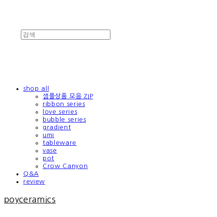
shop all
샘플상품 모음 ZIP
ribbon series
love series
bubble series
gradient
umi
tableware
vase
pot
Crow Canyon
Q&A
review
poyceramics