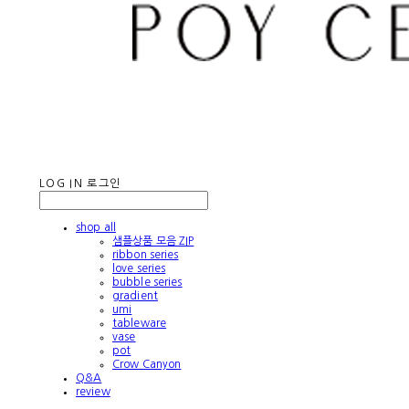
LOG IN
로그인
shop all
샘플상품 모음 ZIP
ribbon series
love series
bubble series
gradient
umi
tableware
vase
pot
Crow Canyon
Q&A
review