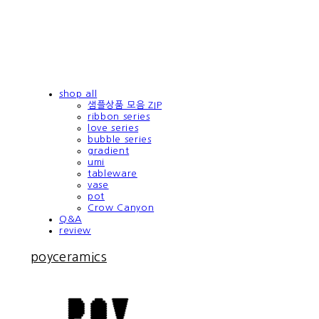
shop all
샘플상품 모음 ZIP
ribbon series
love series
bubble series
gradient
umi
tableware
vase
pot
Crow Canyon
Q&A
review
poyceramics