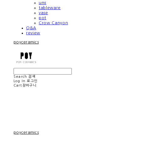
umi
tableware
vase
pot
Crow Canyon
Q&A
review
poyceramics
Search
검색
Log In
로그인
Cart
장바구니
poyceramics