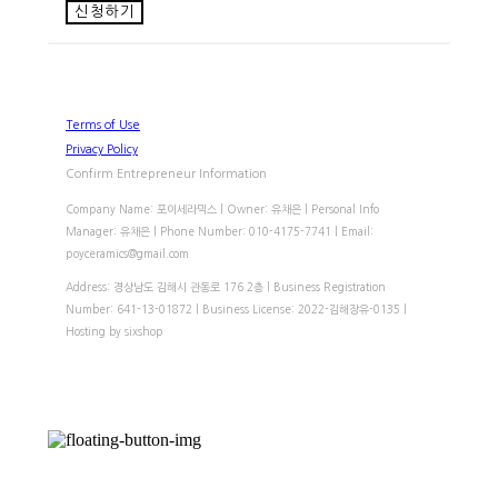
신청하기
Terms of Use
Privacy Policy
Confirm Entrepreneur Information
Company Name: 포이세라믹스 | Owner: 유채은 | Personal Info
Manager: 유채은 | Phone Number: 010-4175-7741 | Email:
poyceramics@gmail.com
Address: 경상남도 김해시 관동로 176 2층 | Business Registration
Number:
641-13-01872
| Business License:
2022-김해장유-0135
|
Hosting by sixshop