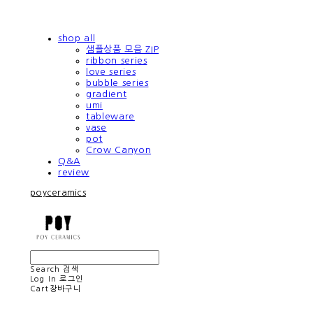
shop all
샘플상품 모음 ZIP
ribbon series
love series
bubble series
gradient
umi
tableware
vase
pot
Crow Canyon
Q&A
review
poyceramics
Search
검색
Log In
로그인
Cart
장바구니