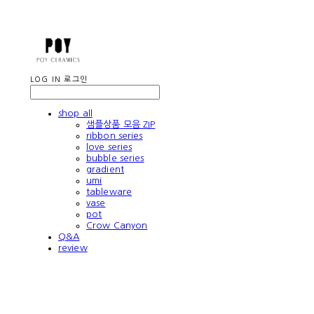
LOG IN
로그인
shop all
샘플상품 모음 ZIP
ribbon series
love series
bubble series
gradient
umi
tableware
vase
pot
Crow Canyon
Q&A
review