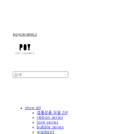
poyceramics
shop all
샘플상품 모음 ZIP
ribbon series
love series
bubble series
gradient