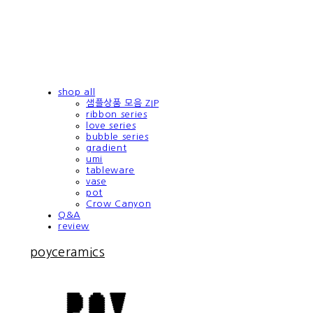
shop all
샘플상품 모음 ZIP
ribbon series
love series
bubble series
gradient
umi
tableware
vase
pot
Crow Canyon
Q&A
review
poyceramics