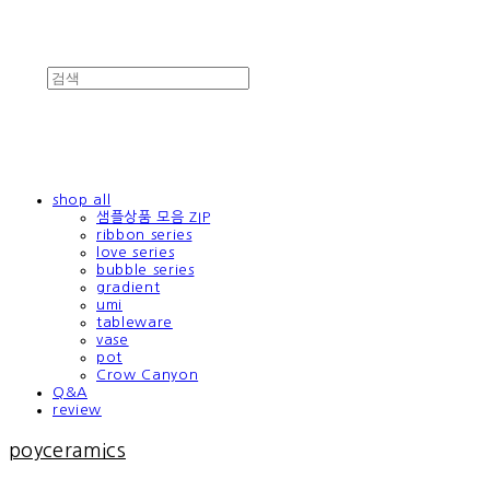
shop all
샘플상품 모음 ZIP
ribbon series
love series
bubble series
gradient
umi
tableware
vase
pot
Crow Canyon
Q&A
review
poyceramics