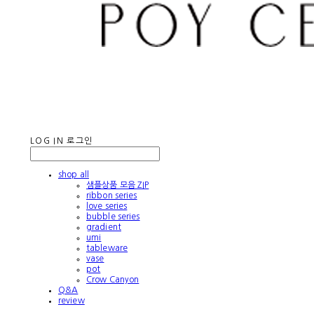
LOG IN
로그인
shop all
샘플상품 모음 ZIP
ribbon series
love series
bubble series
gradient
umi
tableware
vase
pot
Crow Canyon
Q&A
review