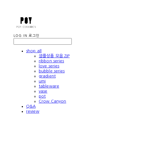
LOG IN
로그인
shop all
샘플상품 모음 ZIP
ribbon series
love series
bubble series
gradient
umi
tableware
vase
pot
Crow Canyon
Q&A
review