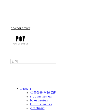
poyceramics
shop all
샘플상품 모음 ZIP
ribbon series
love series
bubble series
gradient