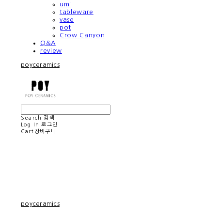
umi
tableware
vase
pot
Crow Canyon
Q&A
review
poyceramics
Search
검색
Log In
로그인
Cart
장바구니
poyceramics