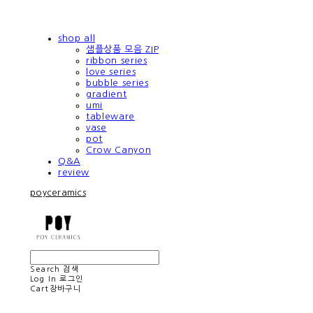
shop all
샘플상품 모음 ZIP
ribbon series
love series
bubble series
gradient
umi
tableware
vase
pot
Crow Canyon
Q&A
review
poyceramics
Search
검색
Log In
로그인
Cart
장바구니